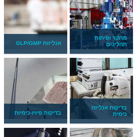
מחקר ופיתוח
אנליזות GLP/GMP
תהליכים
בדיקות אנליזה
בדיקות פיזיו-כימיות
כימית