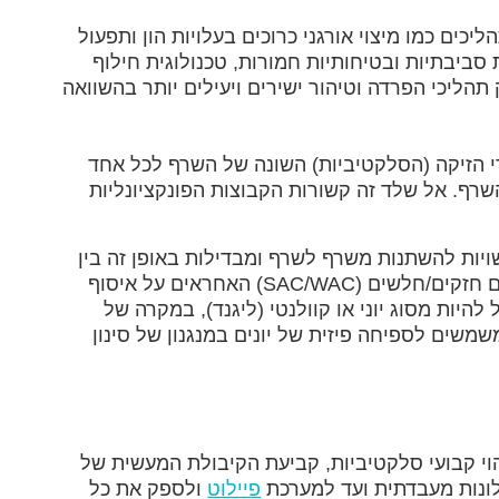
כים כמו מיצוי אורגני כרוכים בעלויות הון ותפעול
ביבתיות ובטיחותיות חמורות, טכנולוגית חילוף
הליכי הפרדה וטיהור ישירים ויעילים יותר בהשוואה
די הזיקה (הסלקטיביות) השונה של השרף לכל אחד
רף. אל שלד זה קשורות הקבוצות הפונקציונליות
יות להשתנות משרף לשרף ומבדילות באופן זה בין
השרפים. בהתאם לזאת, קיימים סוגים שונים של שרפים אשר האופייניים שבהם נחלקים ל: שרפים קטיוניים חומציים חזקים/חלשים (SAC/WAC) האחראים על איסוף
 הקישור הכימי לשרף יכול להיות מסוג יוני או קוולנטי (ליגנד), במקרה של
אוליטים) המשמשים לספיחה פיזית של יונים במנגנון של סינון
הוי קבועי סלקטיביות, קביעת הקיבולת המעשית של
ולונות מעבדתית ועד למערכת
פיילוט
ולספק את כל