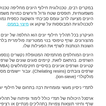
במקרים רבים, טכנולוגית חילוף היונים מחליפה טכנולו
משמעותיות, תופסים שטח גדול ודורשים כמויות משמעו
היונים מציעה לרוב עומס סביבתי והשקעה כספית נמוכי
לטכנולוגיות המבוססות על שיקוע או
מיצוי בממס
.
העיקרון בכל תהליך חילוף יונים הוא החלפה של יוני
מהצורונים. שרף טיפוסי בנוי ממטריצה פולימרית בל
השונות הנותנות לשרף את הפעילות שלו.
היונים המוחלפים מהתמיסה המטופלת נקשרים (נספחים
שרפים צובתים (g resins
מולקולרי (ion-sieve).
לתמ"י ניסיון מעשי ומומחיות רבה בתחום של חילוף יונ
ארסנל היכולות של תמ"י כולל לימוד ופיתוח של תהלי
שרף וחיזוי תוצאות צפויות בתהליכים מנתיים או רציפי