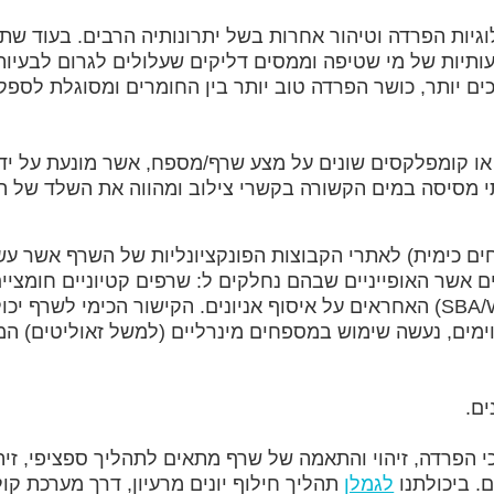
גיות הפרדה וטיהור אחרות בשל יתרונותיה הרבים. בעוד שתהלי
תיות של מי שטיפה וממסים דליקים שעלולים לגרום לבעיות ס
ם יותר, כושר הפרדה טוב יותר בין החומרים ומסוגלת לספק ת
ם או קומפלקסים שונים על מצע שרף/מספח, אשר מונעת על י
תי מסיסה במים הקשורה בקשרי צילוב ומהווה את השלד של הש
 כימית) לאתרי הקבוצות הפונקציונליות של השרף אשר עשו
קטיונים ושרפים אניונים בסיסיים חזקים/חלשים (SBA/WBA) האחראים על איסוף אניונים.
Chelatin). עבור יישומים מסוימים, נעשה שימוש במספחים מינרליים (למשל ז
ים.
כי הפרדה, זיהוי והתאמה של שרף מתאים לתהליך ספציפי, זי
ם. ביכולתנו
לגמלן
תהליך חילוף יונים מרעיון, דרך מערכת ק