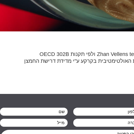
תמי-אימי מציעה מבחר בדיקות לפריקות ביולוגית, ביניהן פריקות ביולוגית של שפכים, מי קולחין ומרכיבים (ע"פ Zhan Vellens test ולפי תקנות OECD 302B
ISO 1: קביעת הפריקות הביולוגית האירובית האולטימטיבית בקרקע ע"י מדידת דרישת החמצן